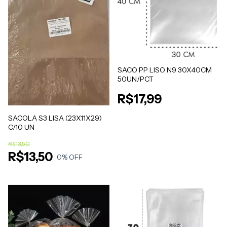
SACO PP LISO N9 30X40CM
50UN/PCT
R$17,99
SACOLA S3 LISA (23X11X29)
C/10 UN
R$13,50
R$13,50
0
% OFF