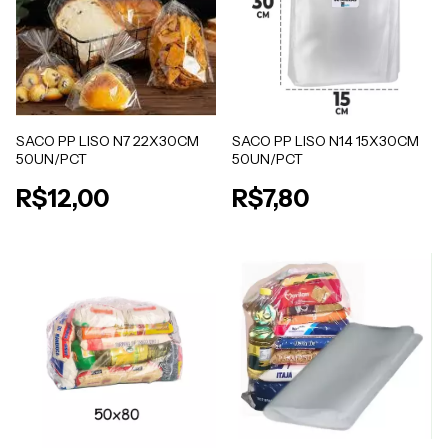
SACO PP LISO N7 22X30CM
SACO PP LISO N14 15X30CM
50UN/PCT
50UN/PCT
R$12,00
R$7,80