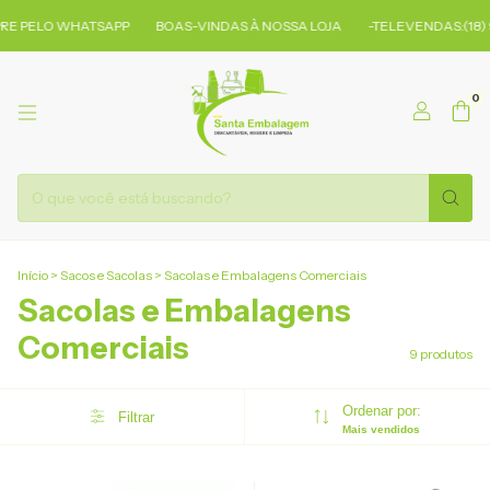
 PELO WHATSAPP
BOAS-VINDAS À NOSSA LOJA
-TELEVENDAS:(18) 9
0
Início
>
Sacos e Sacolas
>
Sacolas e Embalagens Comerciais
Sacolas e Embalagens
Comerciais
9 produtos
Ordenar por:
Filtrar
Mais vendidos