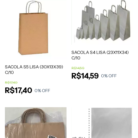
SACOLA S4 LISA (23X11X34)
C/10
SACOLA S5 LISA (30X13X39)
R$14,59
C/10
R$14,59
0
% OFF
R$17,40
R$17,40
0
% OFF