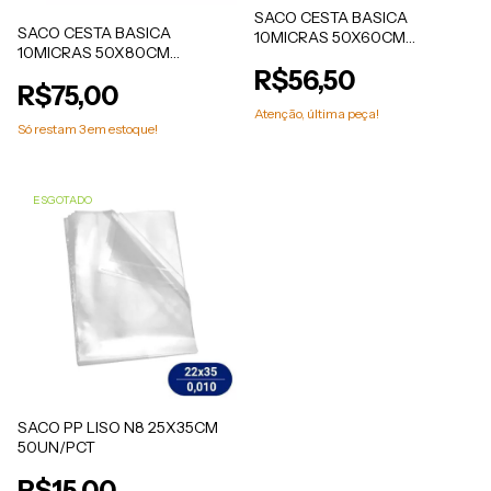
SACO CESTA BASICA
SACO CESTA BASICA
10MICRAS 50X60CM
10MICRAS 50X80CM
50UN/PCT
50UN/PCT
R$56,50
R$75,00
Atenção, última peça!
Só restam
3
em estoque!
ESGOTADO
SACO PP LISO N8 25X35CM
50UN/PCT
R$15,00