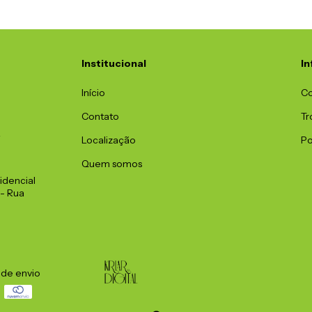
Institucional
I
Início
C
Contato
Tr
2
Localização
Po
Quem somos
idencial
 - Rua
 de envio