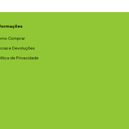
nformações
omo Comprar
ocas e Devoluções
lítica de Privacidade