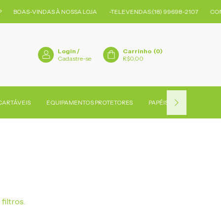
BOAS-VINDAS À NOSSA LOJA
-TELEVENDAS:(18) 99698-2107
COMP
Login
/
Carrinho
(
0
)
Cadastre-se
R$0,00
CARTÁVEIS
EQUIPAMENTOS PROTETORES
PAPÉIS
PRODUTOS D
filtros.