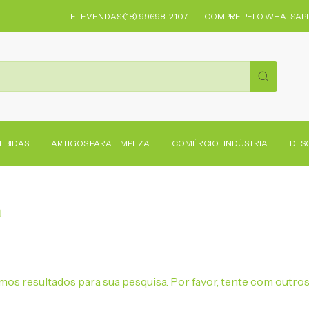
-TELEVENDAS:(18) 99698-2107
COMPRE PELO WHATSAPP
BEBIDAS
ARTIGOS PARA LIMPEZA
COMÉRCIO | INDÚSTRIA
DES
a
os resultados para sua pesquisa. Por favor, tente com outros 