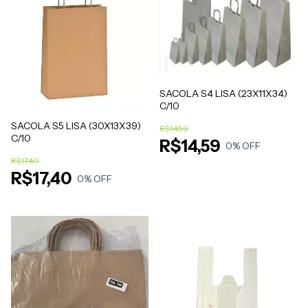
SACOLA S4 LISA (23X11X34)
C/10
SACOLA S5 LISA (30X13X39)
R$14,59
C/10
R$14,59
0
% OFF
R$17,40
R$17,40
0
% OFF