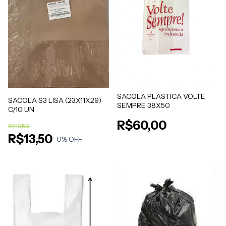
SACOLA PLASTICA VOLTE
SACOLA S3 LISA (23X11X29)
SEMPRE 38X50
C/10 UN
R$60,00
R$13,50
R$13,50
0
% OFF