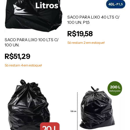
SACO PARA LIXO 40 LTS C/
100 UN. P1,5
R$19,58
SACO PARA LIXO 100 LTS C/
Só restam
2
em estoque!
100 UN.
R$51,29
Só restam
4
em estoque!