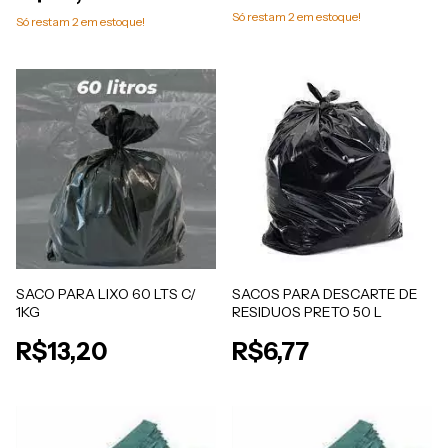
Só restam
2
em estoque!
Só restam
2
em estoque!
SACO PARA LIXO 60 LTS C/
SACOS PARA DESCARTE DE
1KG
RESIDUOS PRETO 50 L
R$13,20
R$6,77