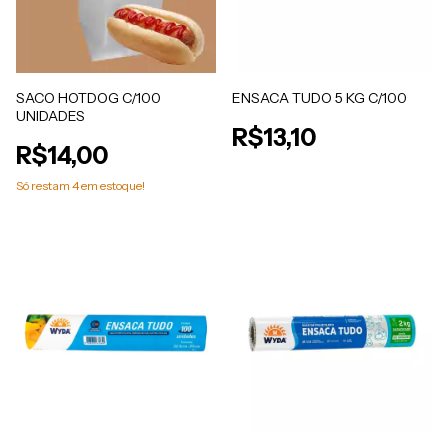
SACO HOTDOG C/100
ENSACA TUDO 5 KG C/100
UNIDADES
R$13,10
R$14,00
Só restam
4
em estoque!