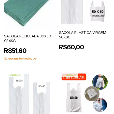
SACOLA PLASTICA VIRGEM
SACOLA RECICLADA 30X50
50X60
C/ 4KG
R$60,00
R$51,60
Só restam
3
em estoque!
ESGOTADO
ESGOTADO