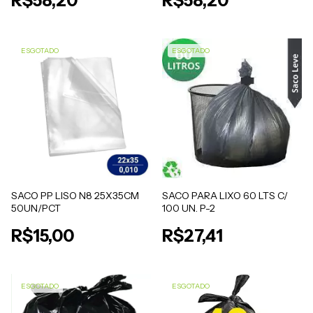
R$58,20
R$58,20
ESGOTADO
ESGOTADO
SACO PP LISO N8 25X35CM
SACO PARA LIXO 60 LTS C/
50UN/PCT
100 UN. P-2
R$15,00
R$27,41
ESGOTADO
ESGOTADO