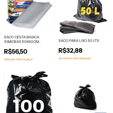
SACO CESTA BASICA
SACO PARA LIXO 50 LTS
10MICRAS 50X60CM
50UN/PCT
R$32,88
R$56,50
Só restam
3
em estoque!
Atenção, última peça!