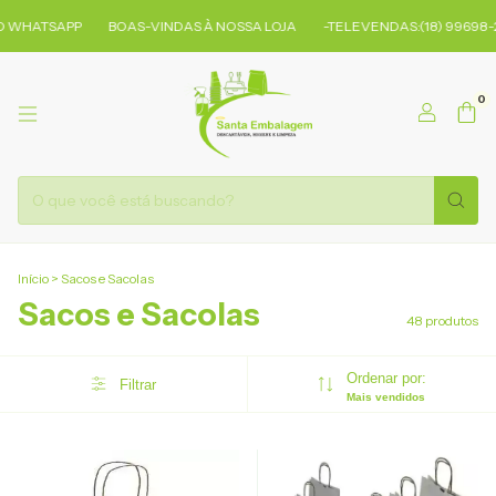
APP
BOAS-VINDAS À NOSSA LOJA
-TELEVENDAS:(18) 99698-2107
0
Início
>
Sacos e Sacolas
Sacos e Sacolas
48 produtos
Ordenar por:
Filtrar
Mais vendidos