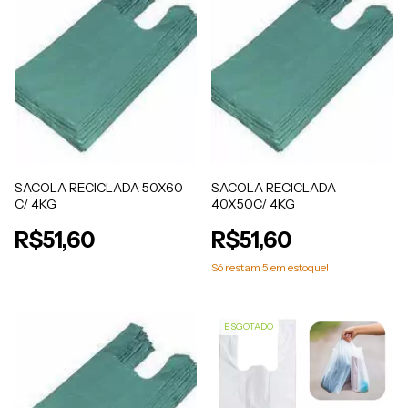
SACOLA RECICLADA 50X60
SACOLA RECICLADA
C/ 4KG
40X50C/ 4KG
R$51,60
R$51,60
Só restam
5
em estoque!
ESGOTADO