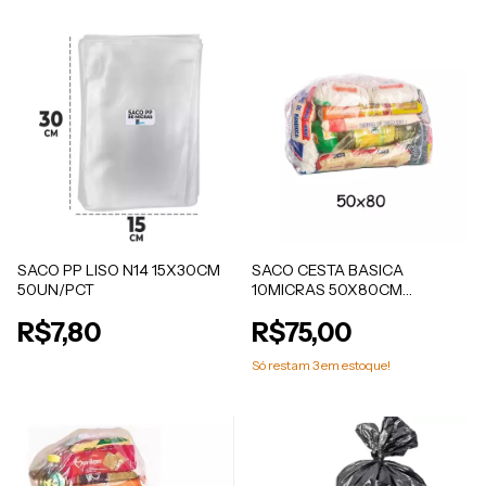
SACO PP LISO N14 15X30CM
SACO CESTA BASICA
50UN/PCT
10MICRAS 50X80CM
50UN/PCT
R$7,80
R$75,00
Só restam
3
em estoque!