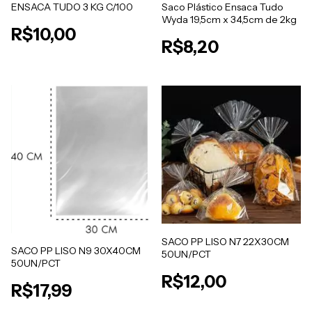
ENSACA TUDO 3 KG C/100
Saco Plástico Ensaca Tudo
Wyda 19,5cm x 34,5cm de 2kg
R$10,00
R$8,20
SACO PP LISO N7 22X30CM
SACO PP LISO N9 30X40CM
50UN/PCT
50UN/PCT
R$12,00
R$17,99