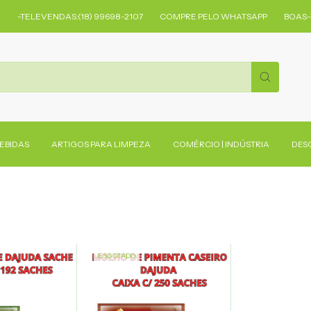
-TELEVENDAS:(18) 99698-2107
COMPRE PELO WHATSAPP
BOAS-VI
BEBIDAS
ARTIGOS PARA LIMPEZA
COMÉRCIO | INDÚSTRIA
DES
ESGOTADO