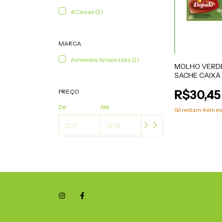
4 Caixas (2)
MARCA
Alimentos Wilson Ltda (2)
MOLHO VERD
SACHE CAIXA 
PREÇO
R$30,45
De
Até
Só restam
4
em es