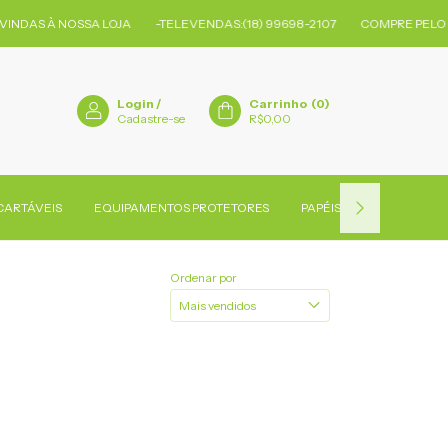
NDAS À NOSSA LOJA
-TELEVENDAS:(18) 99698-2107
COMPRE PELO 
Login
/
Carrinho
(
0
)
Cadastre-se
R$0,00
CARTÁVEIS
EQUIPAMENTOS PROTETORES
PAPÉIS
PRODUTOS D
Ordenar por