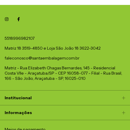
5518996982107
Matriz 18 3519-4850 e Loja São João 18 3622-3042
faleconosco@santaembalagem.com.br
Matriz - Rua Elizabeth Chagas Bernardes, 145 - Residencial
Costa Vlle - Araçatuba/SP - CEP 16058-077 - Filial - Rua Brasil,
166 - São João, Araçatuba - SP, 16025-010
Institucional
Informações
Meios de pagamento