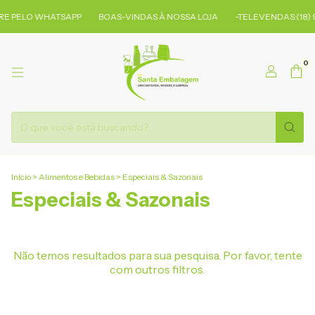
E PELO WHATSAPP
BOAS-VINDAS À NOSSA LOJA
-TELEVENDAS:(18) 
0
Início
>
Alimentos e Bebidas
>
Especiais & Sazonais
Especiais & Sazonais
Não temos resultados para sua pesquisa. Por favor, tente
com outros filtros.