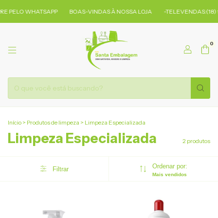
E PELO WHATSAPP
BOAS-VINDAS À NOSSA LOJA
-TELEVENDAS:(18) 
0
Início
>
Produtos de limpeza
>
Limpeza Especializada
Limpeza Especializada
2 produtos
Ordenar por:
Filtrar
Mais vendidos