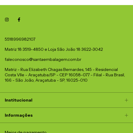
5518996982107
Matriz 18 3519-4850 e Loja São João 18 3622-3042
faleconosco@santaembalagem.com.br
Matriz - Rua Elizabeth Chagas Bernardes, 145 - Residencial
Costa Vlle - Araçatuba/SP - CEP 16058-077 - Filial - Rua Brasil,
166 - São João, Araçatuba - SP, 16025-010
Institucional
Informações
Meios de pagamento