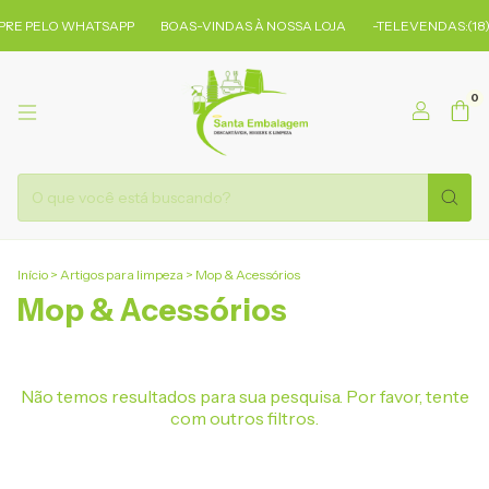
RE PELO WHATSAPP
BOAS-VINDAS À NOSSA LOJA
-TELEVENDAS:(18)
0
Início
>
Artigos para limpeza
>
Mop & Acessórios
Mop & Acessórios
Não temos resultados para sua pesquisa. Por favor, tente
com outros filtros.